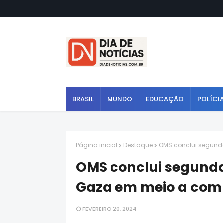
BRASIL
MUNDO
EDUCAÇÃO
POLÍCI
Página inicial
Destaque
OMS conclui segunda
OMS conclui segunda 
Gaza em meio a com
FEVEREIRO 20, 2024