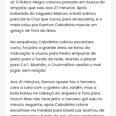
aí. O Rubro-Negro colocou pressão em busca do
empate, que saiu aos 27 minutos. Após
bobeada do zagueiro Maicon, a bola sobrou
para De la Cruz que tocou para Arrascaeta, e o
meia rolou pra Everton Cebolinha marcar um
golaço de fora da área.
Na sequência, Cebolinha cobrou escanteio
curto, foi para a grande área, se livrou da
marcação e cruzou para Pedro empurrar de
peito para o fundo da rede, virando o placar
para 2 a 1. Abatido, o Cruzmaltino assitia o rival
jogar, sem reação.
Aos 41 minutos, Gerson quase fez o terceiro,
cara a cara com o goleiro Léo Jardim, mas a
bola bateu na cabeça do arqueiro e fora para
fora.m Mas não teve jeito: o terceiro gol saiu no
minuto seguinte, após Cebolinha cobrar
escanteio na medida para David Luiz acertou de
primeira para o fundo do gol. Já nos acréscimos,