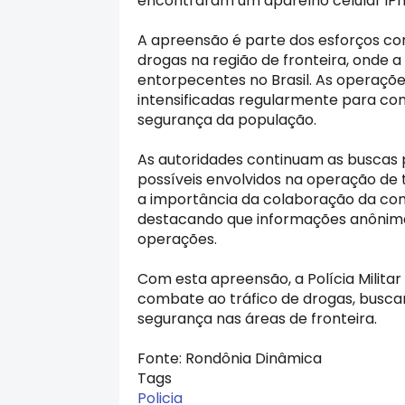
encontraram um aparelho celular iPho
A apreensão é parte dos esforços contí
drogas na região de fronteira, onde a
entorpecentes no Brasil. As operaçõe
intensificadas regularmente para comb
segurança da população.
As autoridades continuam as buscas p
possíveis envolvidos na operação de t
a importância da colaboração da com
destacando que informações anônima
operações.
Com esta apreensão, a Polícia Milit
combate ao tráfico de drogas, buscan
segurança nas áreas de fronteira.
Fonte: Rondônia Dinâmica
Tags
Policia