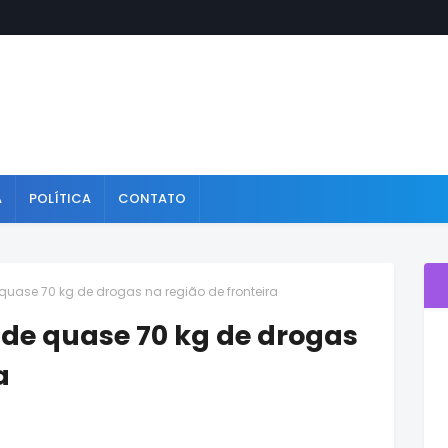
A
POLÍTICA
CONTATO
e quase 70 kg de drogas na região de fronteira
ende quase 70 kg de drogas
a