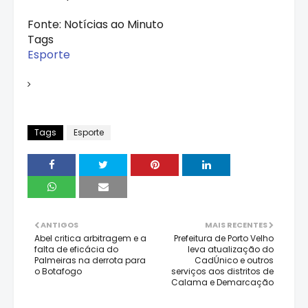
Fonte: Notícias ao Minuto
Tags
Esporte
Tags
Esporte
ANTIGOS
MAIS RECENTES
Abel critica arbitragem e a
Prefeitura de Porto Velho
falta de eficácia do
leva atualização do
Palmeiras na derrota para
CadÚnico e outros
o Botafogo
serviços aos distritos de
Calama e Demarcação