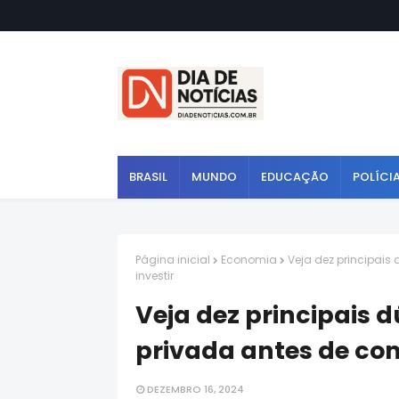
BRASIL
MUNDO
EDUCAÇÃO
POLÍCI
Página inicial
Economia
Veja dez principais
investir
Veja dez principais 
privada antes de com
DEZEMBRO 16, 2024