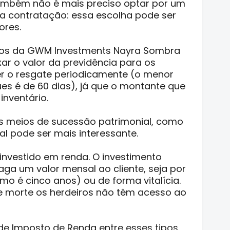
ambém não é mais preciso optar por um
a contratação: essa escolha pode ser
ores.
scos da GWM Investments Nayra Sombra
xar o valor da previdência para os
er o resgate periodicamente (o menor
ues é de 60 dias), já que o montante que
inventário.
os meios de sucessão patrimonial, como
al pode ser mais interessante.
 investido em renda. O investimento
ga um valor mensal ao cliente, seja por
o é cinco anos) ou de forma vitalícia.
 morte os herdeiros não têm acesso ao
de Imposto de Renda entre esses tipos