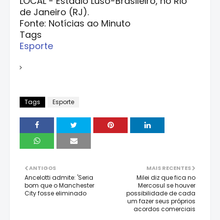
LOCAL - Estádio Luso-Brasileiro, no Rio
de Janeiro (RJ).
Fonte: Notícias ao Minuto
Tags
Esporte
Tags
Esporte
ANTIGOS
MAIS RECENTES
Ancelotti admite: 'Seria
Milei diz que fica no
bom que o Manchester
Mercosul se houver
City fosse eliminado
possibilidade de cada
um fazer seus próprios
acordos comerciais