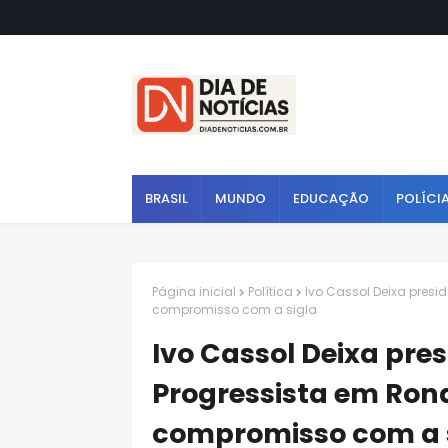
BRASIL
MUNDO
EDUCAÇÃO
POLÍCI
Página inicial
Política
Ivo Cassol Deixa pres
compromisso com a sigla
Ivo Cassol Deixa pre
Progressista em Ro
compromisso com a 