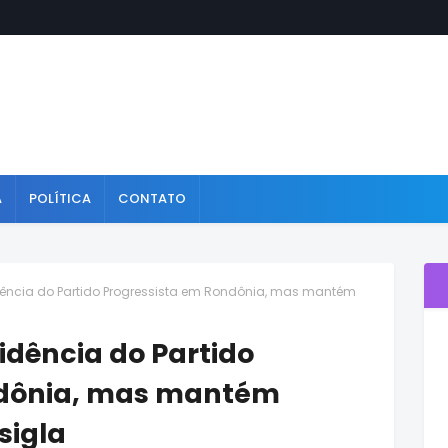
A
POLÍTICA
CONTATO
idência do Partido Progressista em Rondônia, mas mantém
sidência do Partido
ndônia, mas mantém
sigla