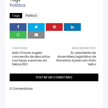
Política
Tags
Política
ANTIGOS
MAIS RECENTES
Ieda Chaves sugere
Ex-presidente da
concessão de descontos
Assembleia Legislativa de
nas taxas e exames do
Rondônia é preso em Porto
Detran/RO
Velho
POSTAR UM COMENTÁRIO
0 Comentários