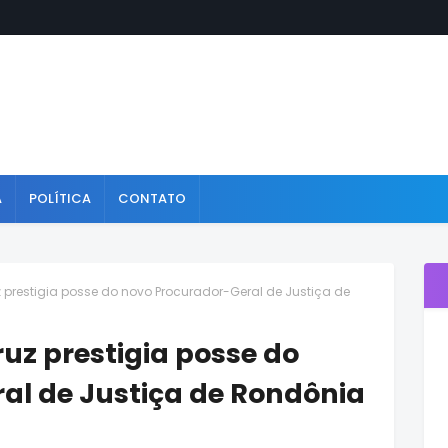
A
POLÍTICA
CONTATO
prestigia posse do novo Procurador-Geral de Justiça de
uz prestigia posse do
al de Justiça de Rondônia