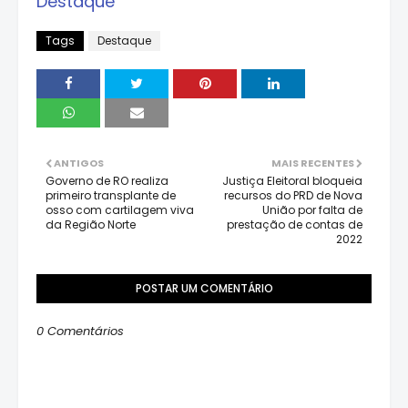
Destaque
Tags
Destaque
ANTIGOS
MAIS RECENTES
Governo de RO realiza
Justiça Eleitoral bloqueia
primeiro transplante de
recursos do PRD de Nova
osso com cartilagem viva
União por falta de
da Região Norte
prestação de contas de
2022
POSTAR UM COMENTÁRIO
0 Comentários