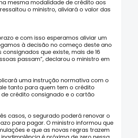
 na mesma modalidade de crédito aos
essaltou o ministro, aliviará o valor das
azo e com isso esperamos aliviar um
egamos à decisão no começo deste ano
 consignados que existe, mais de 16
essoas passam”, declarou o ministro em
publicará uma instrução normativa com o
ale tanto para quem tem o crédito
o de crédito consignado e o cartão
rês casos, o segurado poderá renovar o
azo para pagar. O ministro informou que
simulações e que as novas regras trazem
inadimplência é próxima de zero nessa