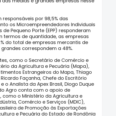
a das médias e grandes empresas nesse
m responsáveis por 98,5% das
nto os Microempreendedores Individuais
s de Pequeno Porte (EPP) responderam
Em termos de quantidade, as empresas
2% do total de empresas mercantis de
e grandes correspondem a 48%.
tes, como o Secretário de Comércio e
tério da Agricultura e Pecuária (Mapa),
stimentos Estrangeiros do Mapa, Thiago
, Ricardo Façanha, Chefe do Escritório
 e o Analista da Apex Brasil, Diogo Duque
 do Agro conta com o apoio de
 como o Ministério da Agricultura e
ndústria, Comércio e Serviços (MDIC),
Brasileira de Promoção às Exportações
cultura e Pecuária do Estado de Rondônia