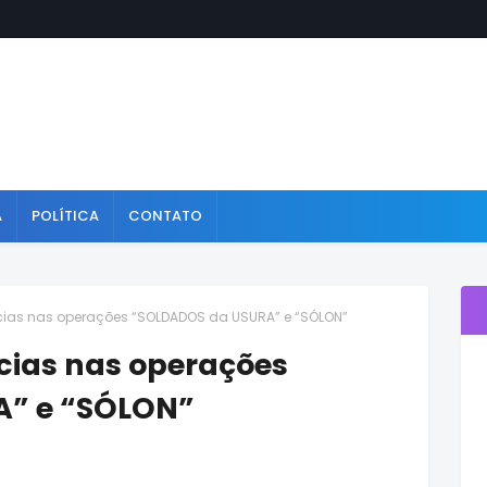
A
POLÍTICA
CONTATO
cias nas operações “SOLDADOS da USURA” e “SÓLON”
cias nas operações
” e “SÓLON”