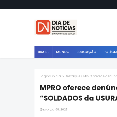
BRASIL
MUNDO
EDUCAÇÃO
POLÍCI
Página inicial
Destaque
MPRO oferece denún
MPRO oferece denún
“SOLDADOS da USURA
MARÇO 08, 2025