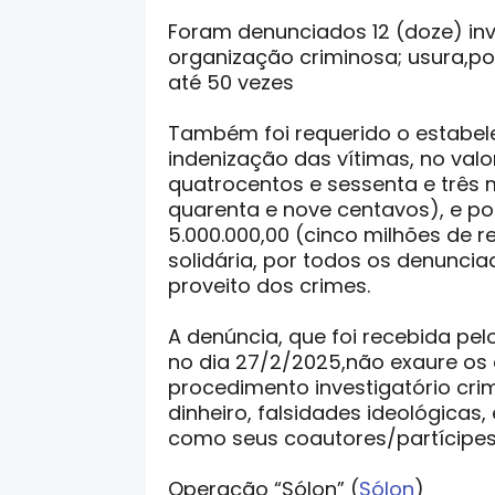
Foram denunciados 12 (doze) inv
organização criminosa; usura,por
até 50 vezes
Também foi requerido o estabel
indenização das vítimas, no valo
quatrocentos e sessenta e três mil
quarenta e nove centavos), e por
5.000.000,00 (cinco milhões de r
solidária, por todos os denunci
proveito dos crimes.
A denúncia, que foi recebida pel
no dia 27/2/2025,não exaure os 
procedimento investigatório cri
dinheiro, falsidades ideológicas,
como seus coautores/partícipes,
Operação “Sólon” (
Sólon
)