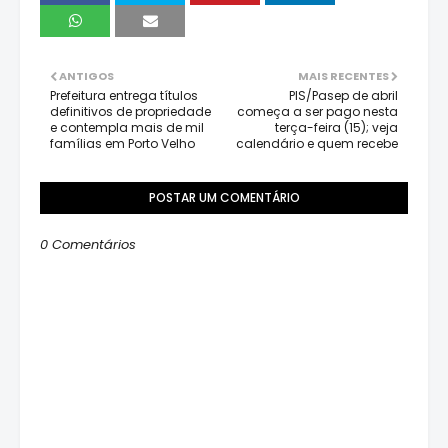
ANTIGOS
MAIS RECENTES
Prefeitura entrega títulos
PIS/Pasep de abril
definitivos de propriedade
começa a ser pago nesta
e contempla mais de mil
terça-feira (15); veja
famílias em Porto Velho
calendário e quem recebe
POSTAR UM COMENTÁRIO
0 Comentários