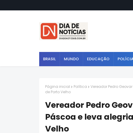
BRASIL
MUNDO
EDUCAÇÃO
POLÍCI
Página inicial
Política
Vereador Pedro Geovar
de Porto Velho
Vereador Pedro Geov
Páscoa e leva alegria
Velho