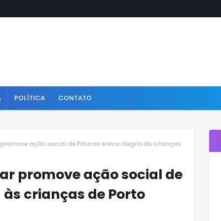
A
POLÍTICA
CONTATO
 promove ação social de Páscoa e leva alegria às crianças
ar promove ação social de
 às crianças de Porto