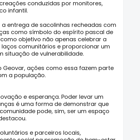
recreações conduzidas por monitores,
 infantil.
i a entrega de sacolinhas recheadas com
anças como símbolo do espírito pascal de
ve como objetivo não apenas celebrar a
 laços comunitários e proporcionar um
 situação de vulnerabilidade.
o Geovar, ações como essa fazem parte
om a população.
ovação e esperança. Poder levar um
ianças é uma forma de demonstrar que
a comunidade pode, sim, ser um espaço
 destacou.
untários e parceiros locais,
amento social na promoção do bem-estar