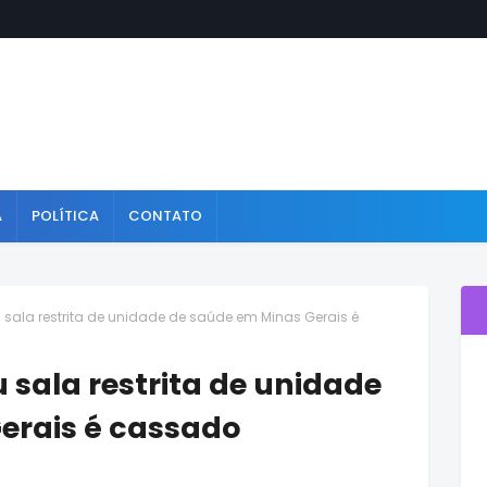
A
POLÍTICA
CONTATO
 sala restrita de unidade de saúde em Minas Gerais é
 sala restrita de unidade
erais é cassado