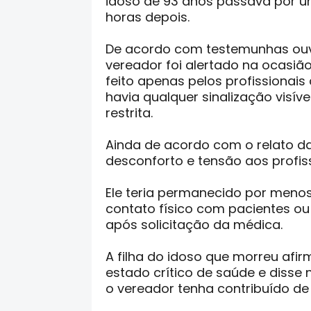
idoso de 93 anos passava por u
horas depois.
De acordo com testemunhas ouv
vereador foi alertado na ocasiã
feito apenas pelos profissionais
havia qualquer sinalização visív
restrita.
Ainda de acordo com o relato d
desconforto e tensão aos profi
Ele teria permanecido por menos
contato físico com pacientes ou 
após solicitação da médica.
A filha do idoso que morreu afi
estado crítico de saúde e disse
o vereador tenha contribuído de