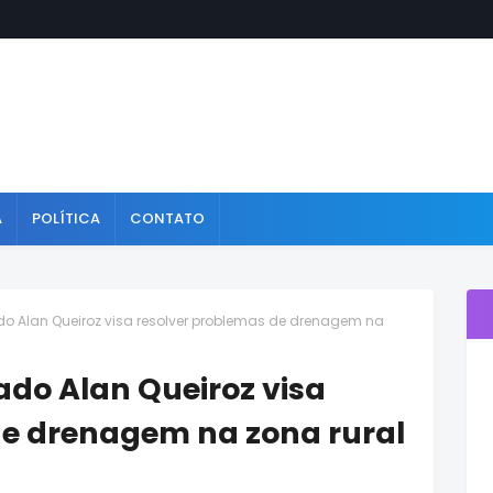
A
POLÍTICA
CONTATO
do Alan Queiroz visa resolver problemas de drenagem na
ado Alan Queiroz visa
de drenagem na zona rural