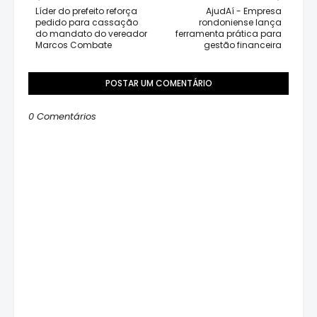
Líder do prefeito reforça
AjudAí - Empresa
pedido para cassação
rondoniense lança
do mandato do vereador
ferramenta prática para
Marcos Combate
gestão financeira
POSTAR UM COMENTÁRIO
0 Comentários